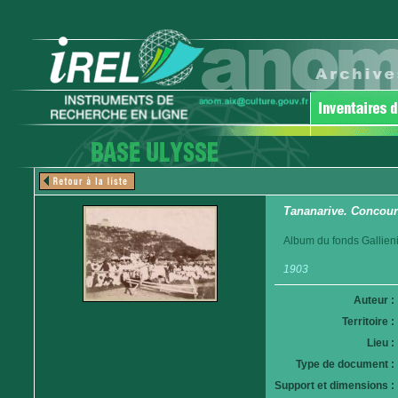
Tananarive. Concour
Album du fonds Gallieni
1903
Auteur :
Territoire :
Lieu :
Type de document :
Support et dimensions :