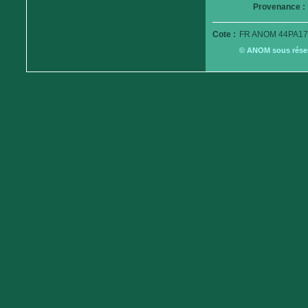
Provenance :
Cote :
FR ANOM 44PA17
© ANOM sous réserv