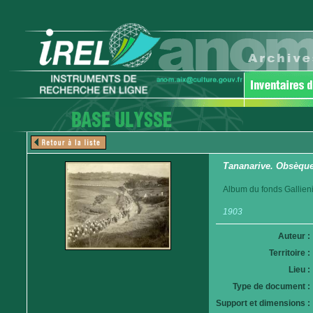
Tananarive. Obsèques
Album du fonds Gallieni
1903
Auteur :
Territoire :
Lieu :
Type de document :
Support et dimensions :