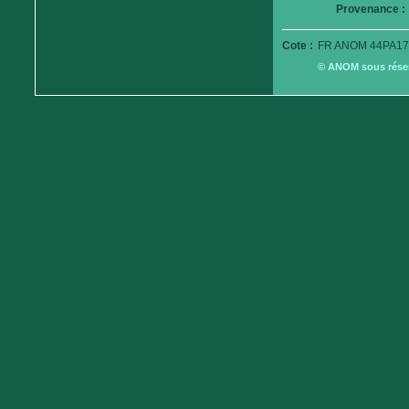
Provenance :
Cote :
FR ANOM 44PA17
© ANOM sous réserv