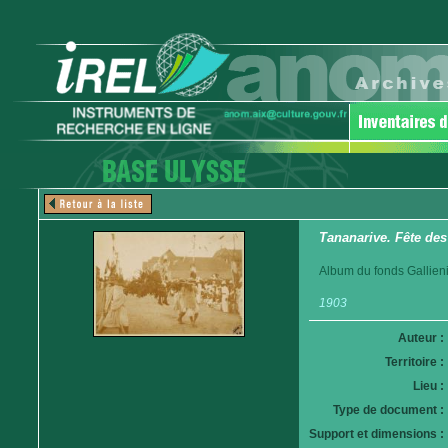
Tananarive. Fête des
Album du fonds Gallieni
1903
Auteur :
Territoire :
Lieu :
Type de document :
Support et dimensions :