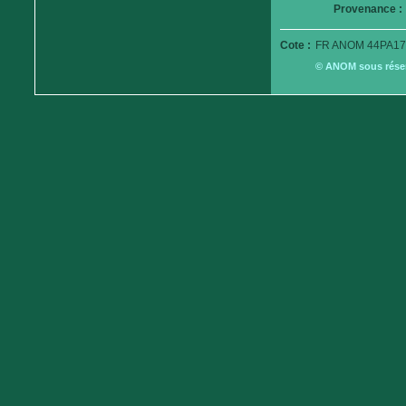
Provenance :
Cote :
FR ANOM 44PA17
© ANOM sous réserv