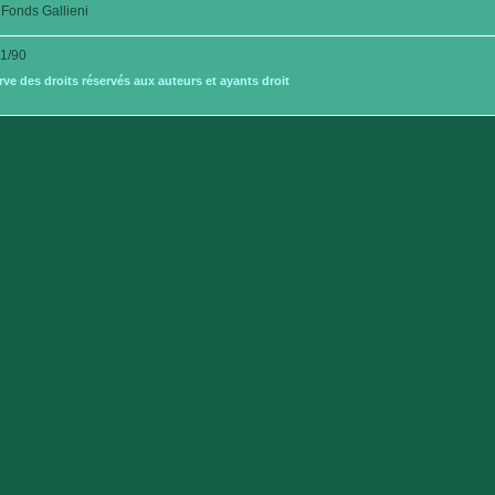
Fonds Gallieni
1/90
e des droits réservés aux auteurs et ayants droit