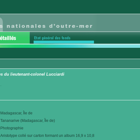
 du lieutenant-colonel Lucciardi
.
Madagascar, Île de
Tananarive (Madagascar, Île de)
Photographie
Aristotype collé sur carton formant un album 16,9 x 10,8