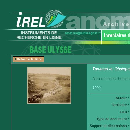
Tananarive. Obsèques
Album du fonds Gallieni
1903
Auteur :
Territoire :
Lieu :
Type de document :
Support et dimensions :