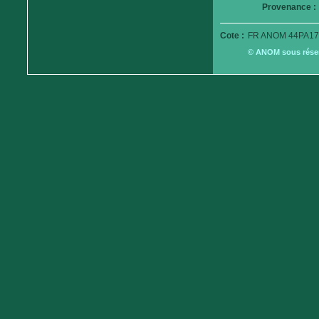
Provenance :
Cote :
FR ANOM 44PA17
© ANOM sous réserv