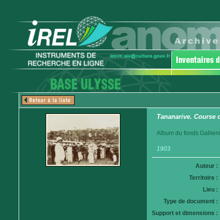
Tananarive. Course 
Album du fonds Gallieni
1903
Auteur :
Territoire :
Lieu :
Type de document :
Support et dimensions :