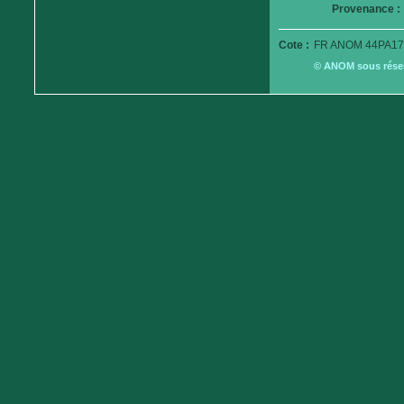
Provenance :
Cote :
FR ANOM 44PA17
© ANOM sous réserv