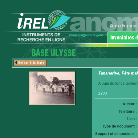
Tananarive. Fête mal
Album du fonds Gallieni
1903
Auteur :
Territoire :
Lieu :
Type de document :
Support et dimensions :