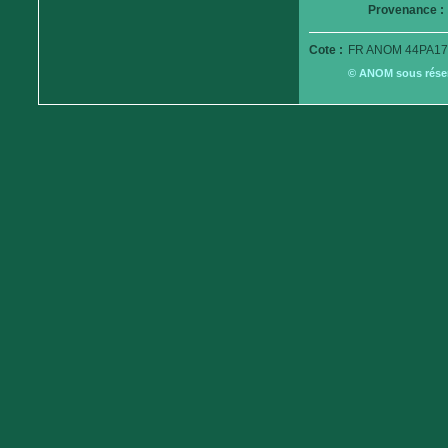
Provenance :
Cote :
FR ANOM 44PA17
© ANOM sous réserv