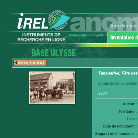
Tananarive. Fête des
Album du fonds Gallieni
1903
Auteur :
Territoire :
Lieu :
Type de document :
Support et dimensions :