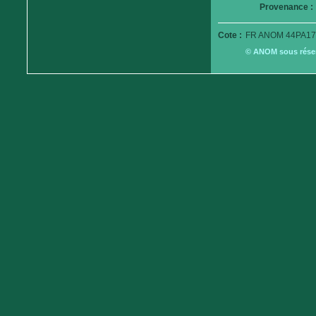
Provenance :
Cote :
FR ANOM 44PA17
© ANOM sous réserv