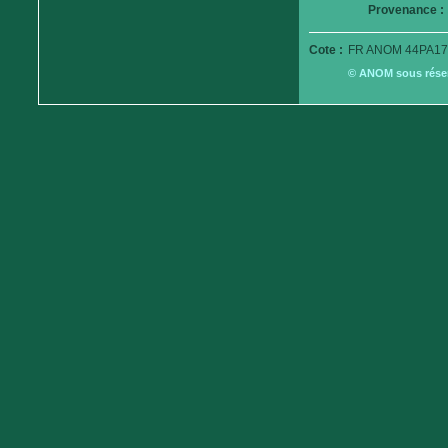
Provenance :
Cote :
FR ANOM 44PA17
© ANOM sous réserv