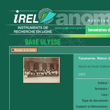
Tananarive. Retour d
Album du fonds Gallieni
1903
Auteur :
Territoire :
Lieu :
Type de document :
Support et dimensions :