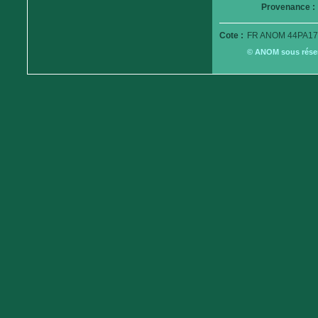
Provenance :
Cote :
FR ANOM 44PA17
© ANOM sous réserv