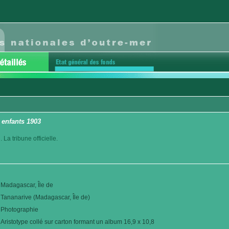
 enfants 1903
La tribune officielle.
Madagascar, Île de
Tananarive (Madagascar, Île de)
Photographie
Aristotype collé sur carton formant un album 16,9 x 10,8