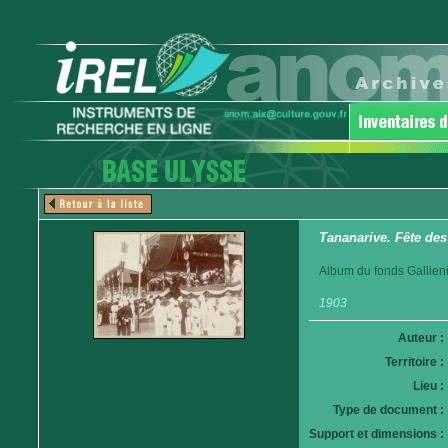
Tananarive. Fête des
Album du fonds Gallieni. 
1903
Auteur :
Territoire :
Lieu :
Type de document :
Support et dimensions :