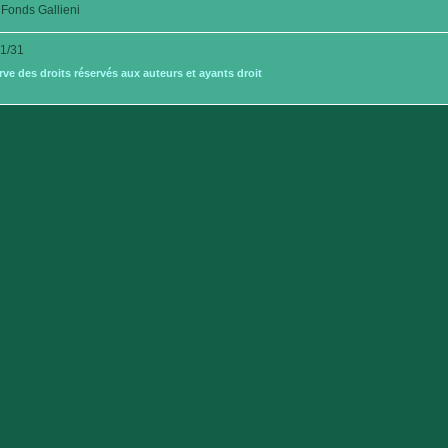
Fonds Gallieni
1/31
e des droits réservés aux auteurs et ayants droit