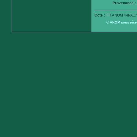
Provenance :
Cote :
FR ANOM 44PA17
© ANOM sous réserv