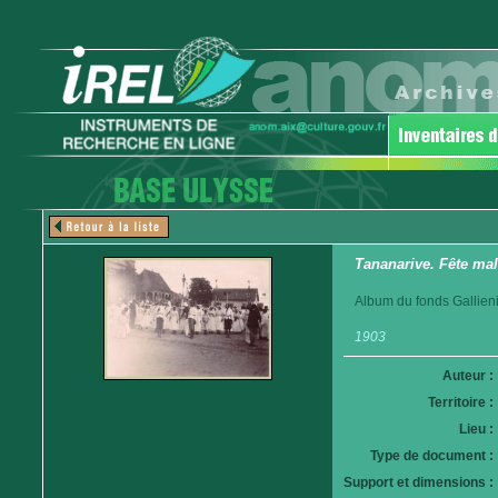
Tananarive. Fête mal
Album du fonds Gallieni
1903
Auteur :
Territoire :
Lieu :
Type de document :
Support et dimensions :