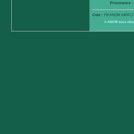
Provenance :
Cote :
FR ANOM 44PA17
© ANOM sous réserv