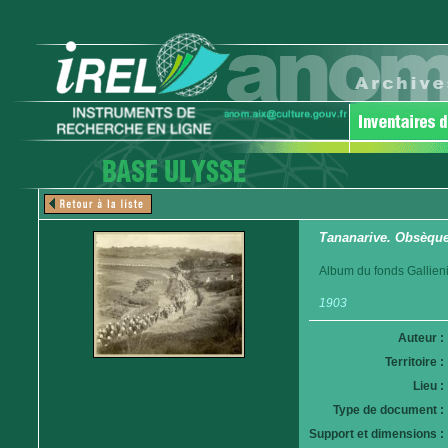
Tananarive. Obsèques
Album du fonds Gallieni
1903
Auteur :
Territoire :
Lieu :
Type de document :
Support et dimensions :