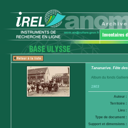
Tananarive. Fête des
Album du fonds Gallieni
1903
Auteur :
Territoire :
Lieu :
Type de document :
Support et dimensions :