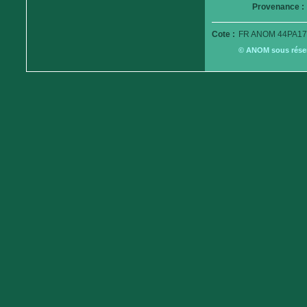
Provenance :
Cote :
FR ANOM 44PA17
© ANOM sous réserv