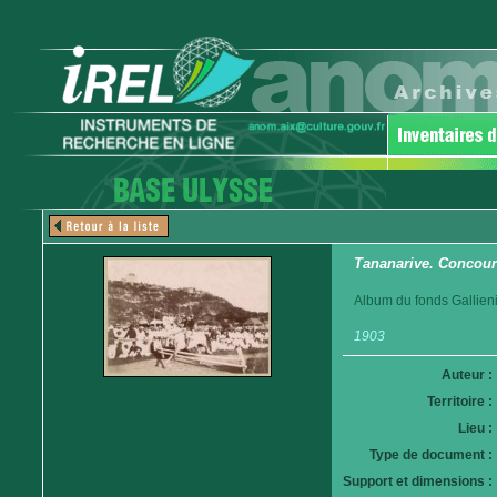
Tananarive. Concour
Album du fonds Gallieni
1903
Auteur :
Territoire :
Lieu :
Type de document :
Support et dimensions :