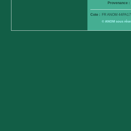
Provenance :
Cote :
FR ANOM 44PA17
© ANOM sous réserv