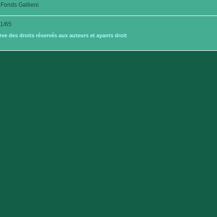
Fonds Gallieni
1/65
e des droits réservés aux auteurs et ayants droit