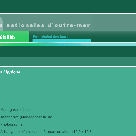
s hippique
.
Madagascar, Île de
Tananarive (Madagascar, Île de)
Photographie
Aristotype collé sur carton formant un album 16,9 x 10,8