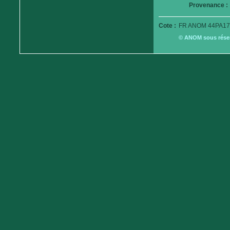
Provenance :
Cote :
FR ANOM 44PA17
© ANOM sous réserv