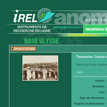
Tananarive. Course 
Album du fonds Gallieni
1903
Auteur :
Territoire :
Lieu :
Type de document :
Support et dimensions :