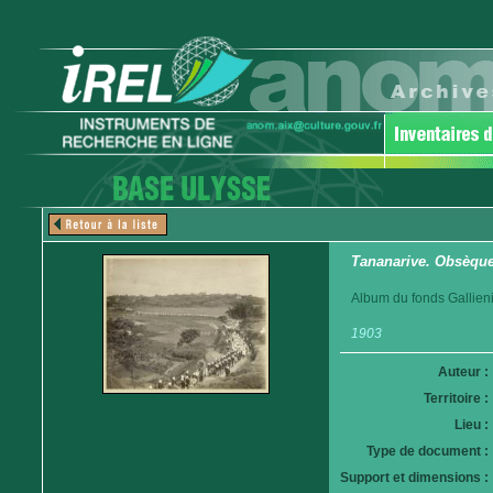
Tananarive. Obsèques
Album du fonds Gallieni
1903
Auteur :
Territoire :
Lieu :
Type de document :
Support et dimensions :