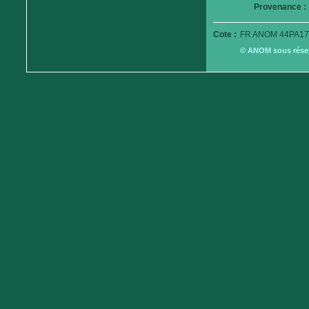
Provenance :
Cote :
FR ANOM 44PA17
© ANOM sous réserv