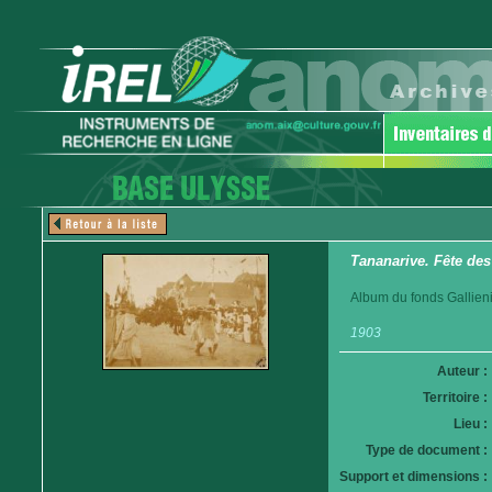
Tananarive. Fête des
Album du fonds Gallieni
1903
Auteur :
Territoire :
Lieu :
Type de document :
Support et dimensions :