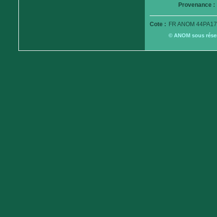
Provenance :
Cote :
FR ANOM 44PA17
© ANOM sous réserv