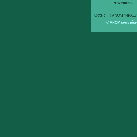
Provenance :
Cote :
FR ANOM 44PA17
© ANOM sous réserv