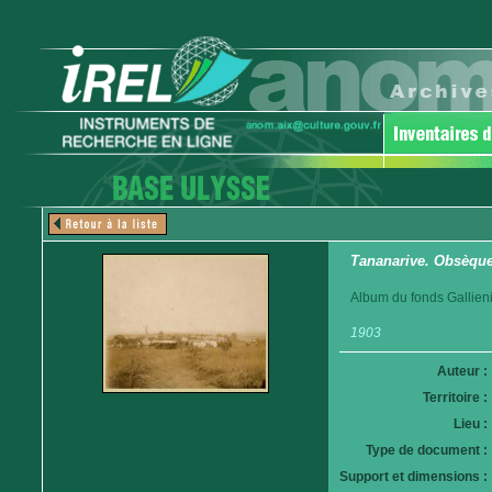
Tananarive. Obsèques
Album du fonds Gallieni
1903
Auteur :
Territoire :
Lieu :
Type de document :
Support et dimensions :