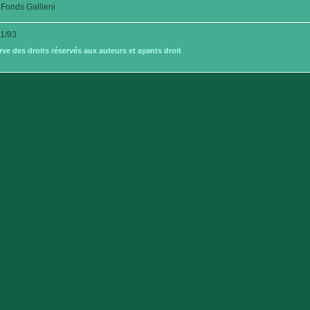
Fonds Gallieni
1/93
e des droits réservés aux auteurs et ayants droit