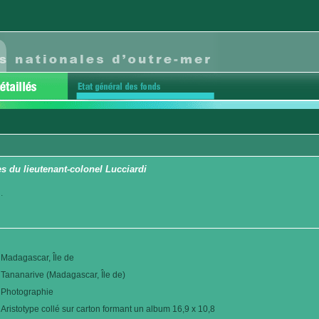
 du lieutenant-colonel Lucciardi
.
Madagascar, Île de
Tananarive (Madagascar, Île de)
Photographie
Aristotype collé sur carton formant un album 16,9 x 10,8