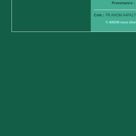
Provenance :
Cote :
FR ANOM 44PA17
© ANOM sous réserv