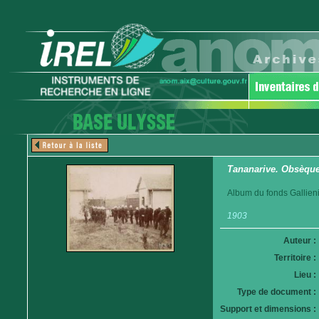
Tananarive. Obsèques
Album du fonds Gallieni
1903
Auteur :
Territoire :
Lieu :
Type de document :
Support et dimensions :