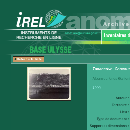
Tananarive. Concour
Album du fonds Gallieni
1903
Auteur :
Territoire :
Lieu :
Type de document :
Support et dimensions :