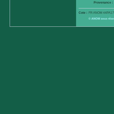
Provenance :
Cote :
FR ANOM 44PA17
© ANOM sous réserv