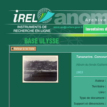
Tananarive. Concour
Album du fonds Gallieni
1903
Auteur :
Territoire :
Lieu :
Type de document :
Support et dimensions :