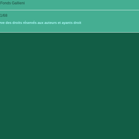
Fonds Gallieni
1/68
e des droits réservés aux auteurs et ayants droit