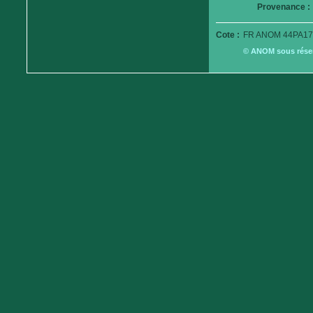
Provenance :
Cote :
FR ANOM 44PA17
© ANOM sous réserv