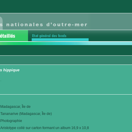
s hippique
.
Madagascar, Île de
Tananarive (Madagascar, Île de)
Photographie
Aristotype collé sur carton formant un album 16,9 x 10,8