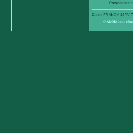
Provenance :
Cote :
FR ANOM 44PA17
© ANOM sous réserv