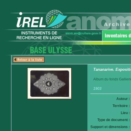
Tananarive. Exposit
Album du fonds Gallieni
1903
Auteur :
Territoire :
Lieu :
Type de document :
Support et dimensions :