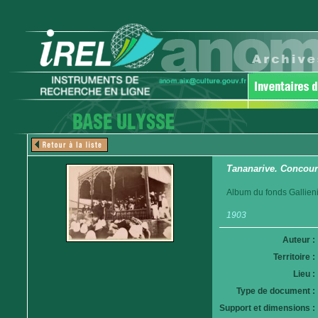
Tananarive. Concour
Album du fonds Gallieni
1903
Auteur :
Territoire :
Lieu :
Type de document :
Support et dimensions :