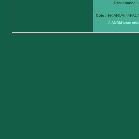
Provenance :
Cote :
FR ANOM 44PA17
© ANOM sous réserv