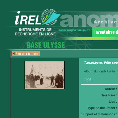
Tananarive. Fête spo
Album du fonds Gallieni
1903
Auteur :
Territoire :
Lieu :
Type de document :
Support et dimensions :