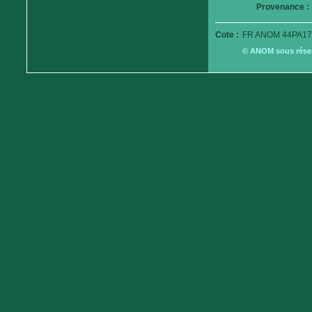
Provenance :
Cote :
FR ANOM 44PA17
© ANOM sous réserv