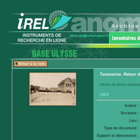
Tananarive. Retour d
Album du fonds Gallieni
1903
Auteur :
Territoire :
Lieu :
Type de document :
Support et dimensions :