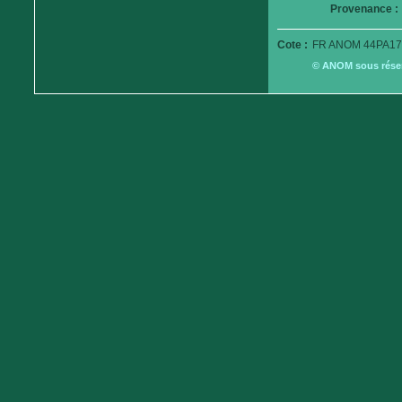
Provenance :
Cote :
FR ANOM 44PA17
© ANOM sous réserv