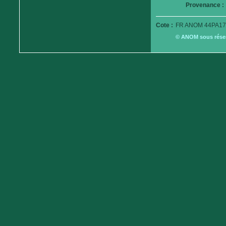
Provenance :
Cote :
FR ANOM 44PA17
© ANOM sous réserv