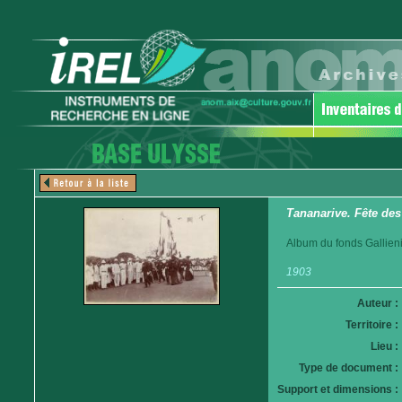
Tananarive. Fête des
Album du fonds Gallieni
1903
Auteur :
Territoire :
Lieu :
Type de document :
Support et dimensions :