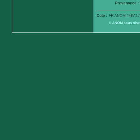
Provenance :
Cote :
FR ANOM 44PA17
© ANOM sous réserv