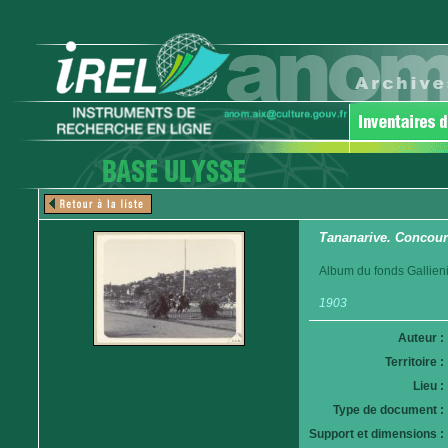
Tananarive. Concour
Album du fonds Gallieni
1903
Auteur :
Territoire :
Lieu :
Type de document :
Support et dimensions :