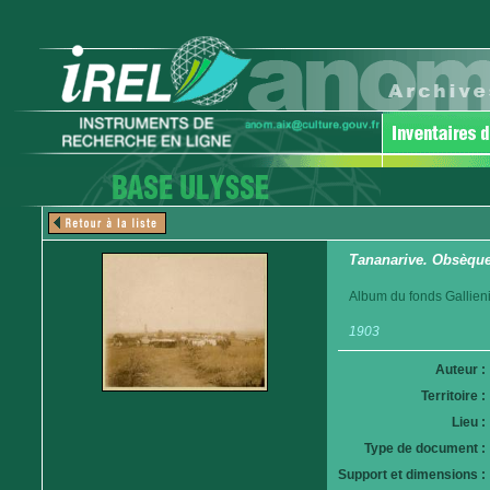
Tananarive. Obsèques
Album du fonds Gallieni
1903
Auteur :
Territoire :
Lieu :
Type de document :
Support et dimensions :