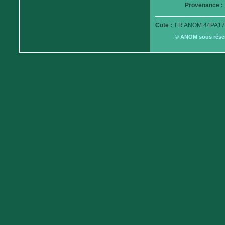
Provenance :
Cote :
FR ANOM 44PA17
© ANOM sous réserv