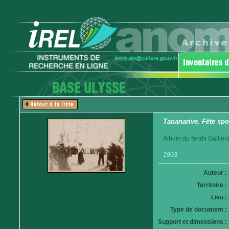
Tananarive. Fête spo
Album du fonds Gallieni
1903
Auteur :
Territoire :
Lieu :
Type de document :
Support et dimensions :