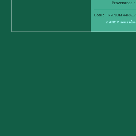
Provenance :
Cote :
FR ANOM 44PA17
© ANOM sous réserv