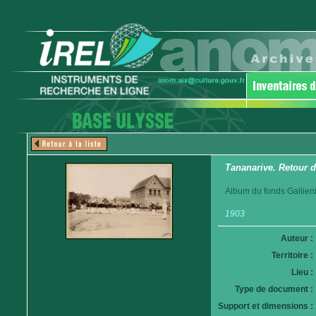
Tananarive. Retour d
Album du fonds Gallieni
1903
Auteur :
Territoire :
Lieu :
Type de document :
Support et dimensions :