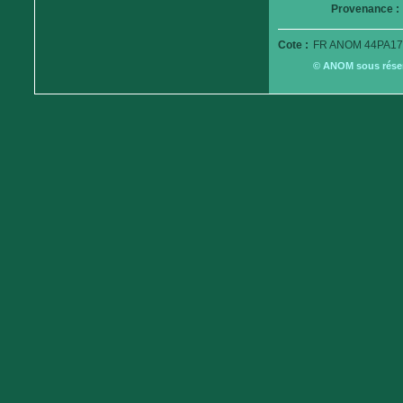
Provenance :
Cote :
FR ANOM 44PA17
© ANOM sous réserv