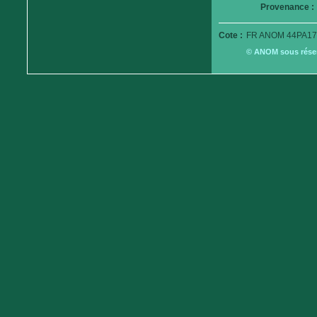
Provenance :
Cote :
FR ANOM 44PA17
© ANOM sous réserv