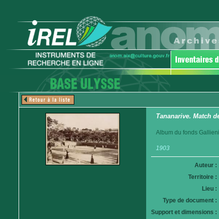
Tananarive. Match de
Album du fonds Gallieni
1903
Auteur :
Territoire :
Lieu :
Type de document :
Support et dimensions :