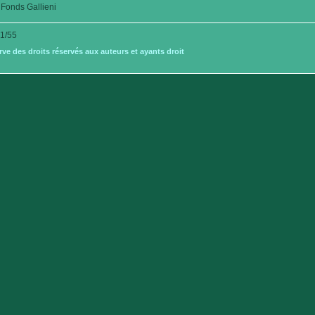
Fonds Gallieni
1/55
e des droits réservés aux auteurs et ayants droit