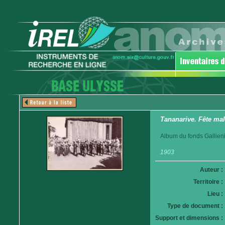
Tananarive. Fête mal
Album du fonds Gallieni
1903
Auteur :
Territoire :
Lieu :
Type de document :
Support et dimensions :