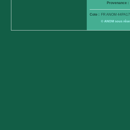
Provenance :
Cote :
FR ANOM 44PA17
© ANOM sous réserv