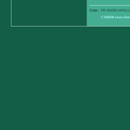
Cote :
FR ANOM 44PA12
© ANOM sous réserv