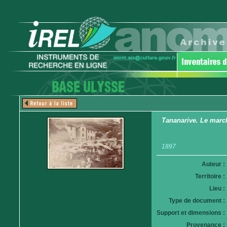
Tananarive. Le marc
1897
Auteur :
Territoire :
Lieu :
Type de document :
Support et dimensions :
Provenance :