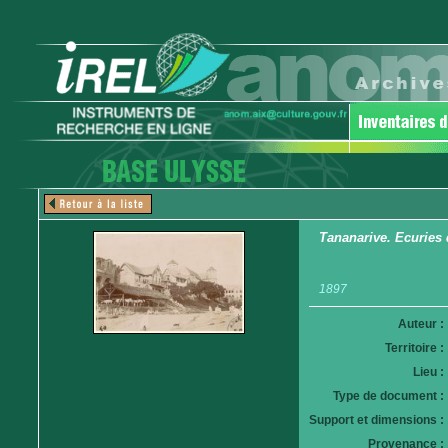
Tananarive. Ecuries
1897
Auteur :
Territoire :
Lieu :
Type de document :
Support et dimensions :
Provenance :