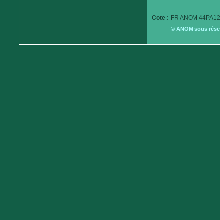
Cote :
FR ANOM 44PA12
© ANOM sous réserv