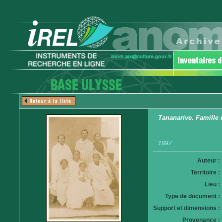
Tananarive. Famille
1897
Auteur :
Territoire :
Lieu :
Type de document :
Support et dimensions :
Provenance :