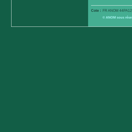
Cote :
FR ANOM 44PA12
© ANOM sous réserv