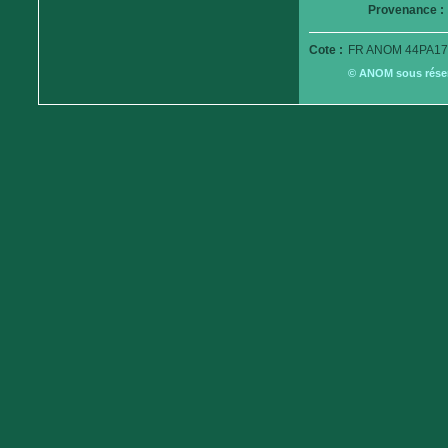
Provenance :
Cote :
FR ANOM 44PA17
© ANOM sous réserv