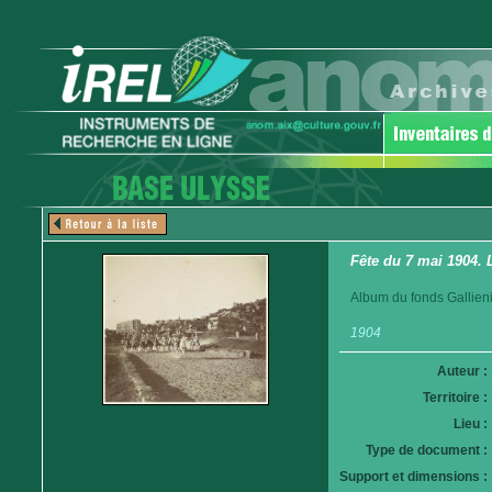
Fête du 7 mai 1904. 
Album du fonds Gallieni
1904
Auteur :
Territoire :
Lieu :
Type de document :
Support et dimensions :