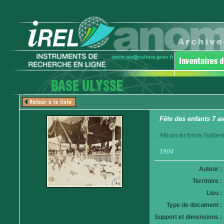
Fête des enfants 7 a
Album du fonds Gallieni.
1904
Auteur :
Territoire :
Lieu :
Type de document :
Support et dimensions :