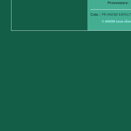
Provenance :
Cote :
FR ANOM 44PA17
© ANOM sous réserv