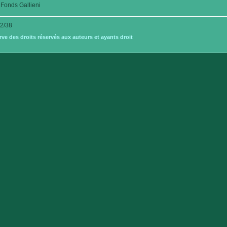
Fonds Gallieni
2/38
e des droits réservés aux auteurs et ayants droit