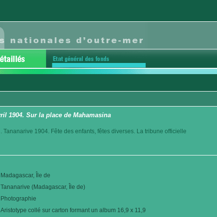
vril 1904. Sur la place de Mahamasina
 Tananarive 1904. Fête des enfants, fêtes diverses. La tribune officielle
Madagascar, Île de
Tananarive (Madagascar, Île de)
Photographie
Aristotype collé sur carton formant un album 16,9 x 11,9