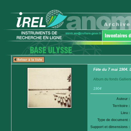
Fête du 7 mai 1904. 
Album du fonds Gallieni
1904
Auteur :
Territoire :
Lieu :
Type de document :
Support et dimensions :