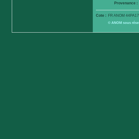
Provenance :
Cote :
FR ANOM 44PA17
© ANOM sous réserv