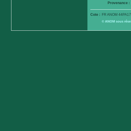
Provenance :
Cote :
FR ANOM 44PA17
© ANOM sous réserv