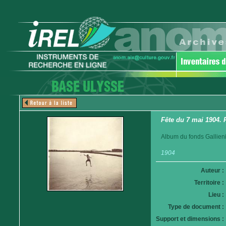
Fête du 7 mai 1904. 
Album du fonds Gallieni
1904
Auteur :
Territoire :
Lieu :
Type de document :
Support et dimensions :