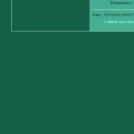
Provenance :
Cote :
FR ANOM 44PA17
© ANOM sous réserv