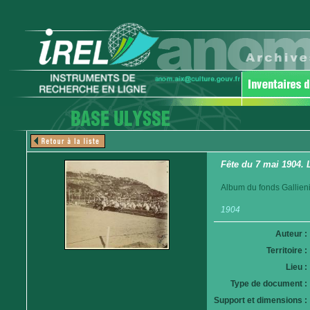
Fête du 7 mai 1904. 
Album du fonds Gallieni
1904
Auteur :
Territoire :
Lieu :
Type de document :
Support et dimensions :