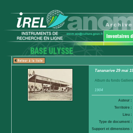
Tananarive 29 mai 19
Album du fonds Gallieni
1904
Auteur :
Territoire :
Lieu :
Type de document :
Support et dimensions :