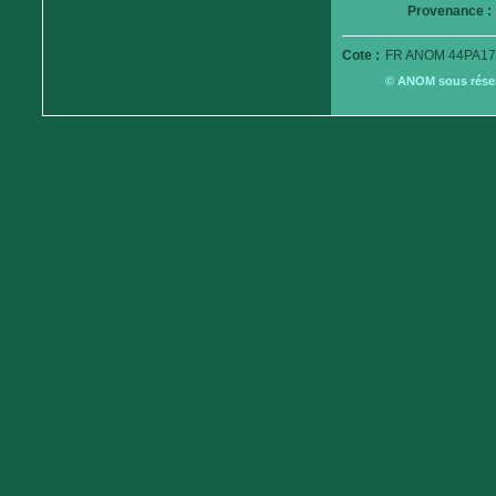
Provenance :
Cote :
FR ANOM 44PA17
© ANOM sous réserv