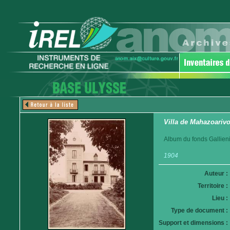
Villa de Mahazoariv
Album du fonds Gallieni
1904
Auteur :
Territoire :
Lieu :
Type de document :
Support et dimensions :