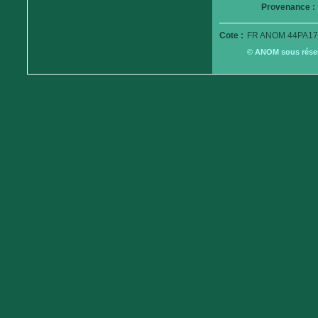
Provenance :
Cote :
FR ANOM 44PA17
© ANOM sous réserv