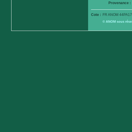
Provenance :
Cote :
FR ANOM 44PA17
© ANOM sous réserv