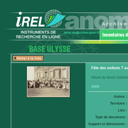
Fête des enfants 7 a
Album du fonds Gallieni
1904
Auteur :
Territoire :
Lieu :
Type de document :
Support et dimensions :