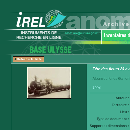
Fête des fleurs 24 av
Album du fonds Gallieni
1904
Auteur :
Territoire :
Lieu :
Type de document :
Support et dimensions :