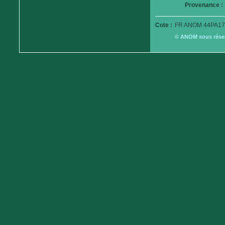
Provenance :
Cote :
FR ANOM 44PA17
© ANOM sous réserv