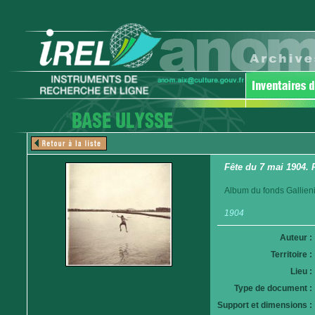
Fête du 7 mai 1904. 
Album du fonds Gallieni
1904
Auteur :
Territoire :
Lieu :
Type de document :
Support et dimensions :