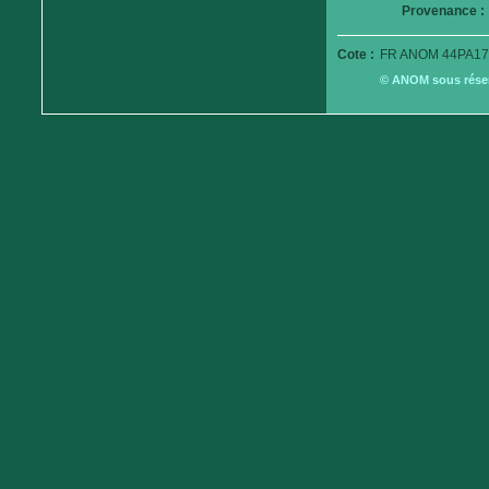
Provenance :
Cote :
FR ANOM 44PA17
© ANOM sous réserv