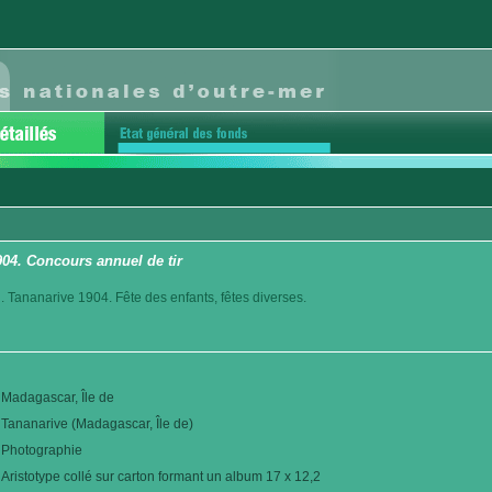
04. Concours annuel de tir
. Tananarive 1904. Fête des enfants, fêtes diverses.
Madagascar, Île de
Tananarive (Madagascar, Île de)
Photographie
Aristotype collé sur carton formant un album 17 x 12,2