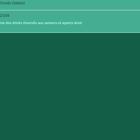
Fonds Gallieni
2/166
e des droits réservés aux auteurs et ayants droit