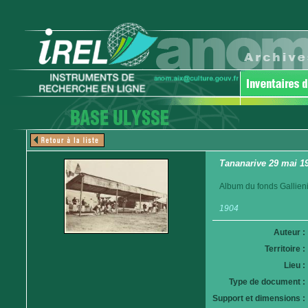
Tananarive 29 mai 19
Album du fonds Gallieni
1904
Auteur :
Territoire :
Lieu :
Type de document :
Support et dimensions :