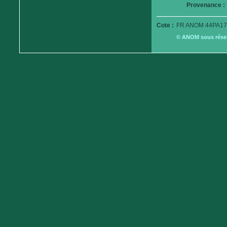
Provenance :
Cote :
FR ANOM 44PA17
© ANOM sous réserv