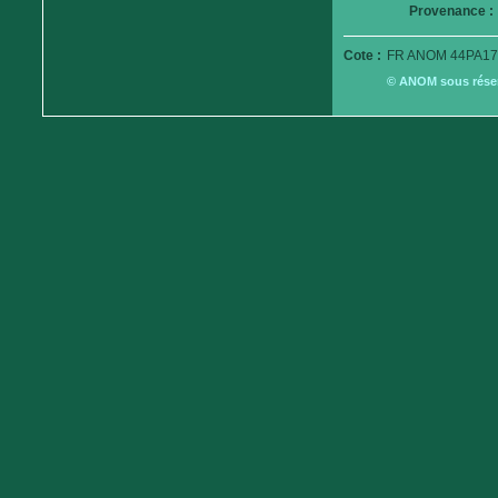
Provenance :
Cote :
FR ANOM 44PA17
© ANOM sous réserv