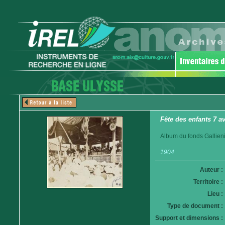
Fête des enfants 7 a
Album du fonds Gallieni.
1904
Auteur :
Territoire :
Lieu :
Type de document :
Support et dimensions :