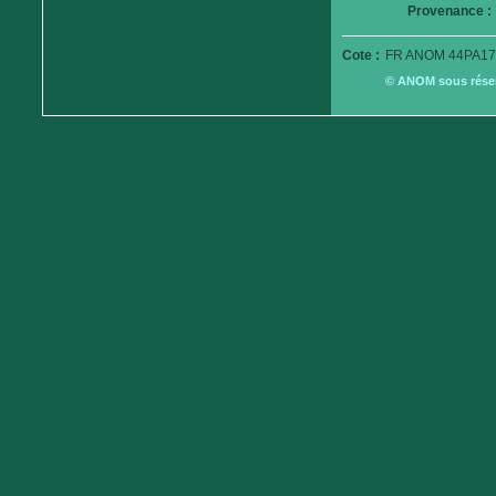
Provenance :
Cote :
FR ANOM 44PA17
© ANOM sous réserv