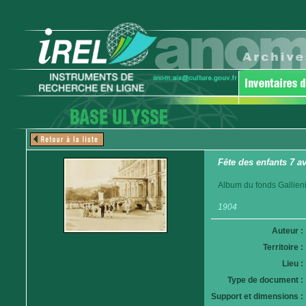
Fête des enfants 7 a
Album du fonds Gallieni
1904
Auteur :
Territoire :
Lieu :
Type de document :
Support et dimensions :