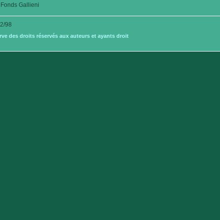
Fonds Gallieni
2/98
e des droits réservés aux auteurs et ayants droit