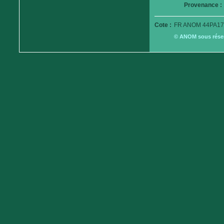
Provenance :
Cote :
FR ANOM 44PA17
© ANOM sous réserv