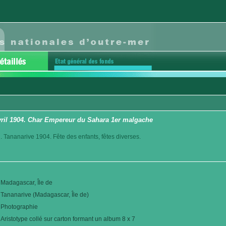
avril 1904. Char Empereur du Sahara 1er malgache
. Tananarive 1904. Fête des enfants, fêtes diverses.
Madagascar, Île de
Tananarive (Madagascar, Île de)
Photographie
Aristotype collé sur carton formant un album 8 x 7