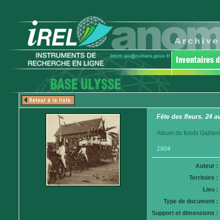
Fête des fleurs. 24 
Album du fonds Gallieni
1904
Auteur :
Territoire :
Lieu :
Type de document :
Support et dimensions :